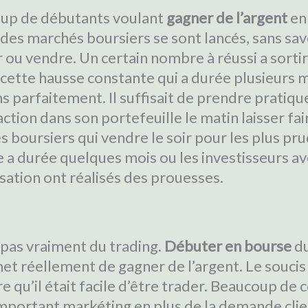
up de débutants voulant
gagner de l’argent
en 
des marchés boursiers se sont lancés, sans s
 ou vendre. Un certain nombre à réussi a sortir
 cette hausse constante qui a durée plusieurs m
s parfaitement. Il suffisait de prendre prati
action dans son portefeuille le matin laisser fai
 boursiers qui vendre le soir pour les plus pr
 a durée quelques mois ou les investisseurs a
isation ont réalisés des prouesses.
t pas vraiment du trading.
Débuter en bourse
du
et réellement de gagner de l’argent. Le soucis
qu’il était facile d’être trader. Beaucoup de 
 important markéting en plus de la demande cli