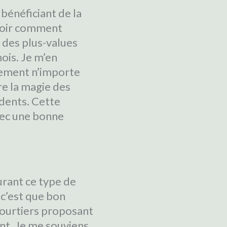
bénéficiant de la
avoir comment
 des plus-values
ois. Je m’en
quement n’importe
re la magie des
udents. Cette
vec une bonne
rant ce type de
 c’est que bon
courtiers proposant
ent. Je me souviens