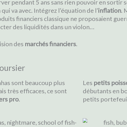
rver pendant 5 ans sans rien pouvoir en sortir 
qui va avec. Intégrez l’équation de l’
inflation
. 
produits financiers classique ne proposaient gu
ecter des liquidités dans un violon…
vision des
marchés financiers
.
boursier
nhas sont beaucoup plus
Les
petits pois
is très efficaces, ce sont
débutants en bo
ers pro
.
petits portefeui