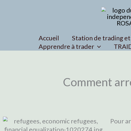
Skip
to
content
Accueil
Station de trading et
Apprendre à trader
TRAI
Comment arrê
Pour ar