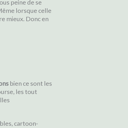
sous peine de se
Même lorsque celle
erre mieux. Donc en
sons
bien ce sont les
urse, les tout
lles