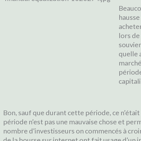
Beauco
hausse 
acheter
lors de
souvien
quelle 
marchés
période
capital
Bon, sauf que durant cette période, ce n’étai
période n’est pas une mauvaise chose et perm
nombre d’investisseurs on commencés à croire 
de la bourse sur internet ont fait usage d’un