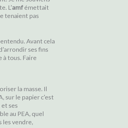
e. L’
amf
émettait
e tenaient pas
 entendu. Avant cela
d’arrondir ses fins
 à tous. Faire
riser la masse. Il
, sur le papier c’est
 et ses
ble au PEA, quel
 les vendre,