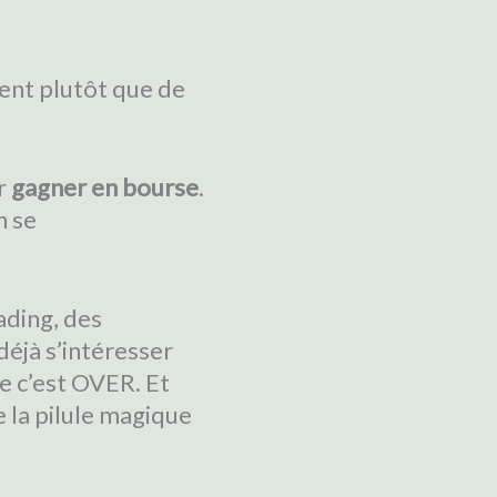
vent plutôt que de
er
gagner en bourse
.
n se
ading, des
déjà s’intéresser
e c’est OVER. Et
 la pilule magique